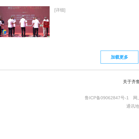
[详细]
今年十月，这项国际赛事将在青岛举行
加载更多
[详细]
关于齐
鲁ICP备09062847号-1
网上
体感温度或超40℃！青岛两区升级发布高
通讯地
[详细]