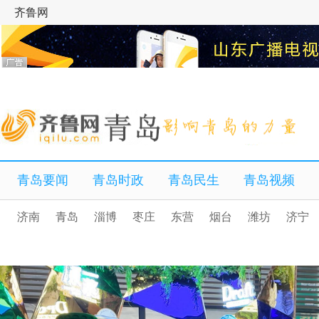
齐鲁网
青岛要闻
青岛时政
青岛民生
青岛视频
济南
青岛
淄博
枣庄
东营
烟台
潍坊
济宁